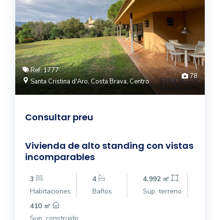
Ref: 1777
78
Santa Cristina d'Aro, Costa Brava, Centro
Consultar preu
Vivienda de alto standing con vistas
incomparables
3
4
4.992 ㎡
Habitaciones
Baños
Sup. terreno
410 ㎡
Sup. construido