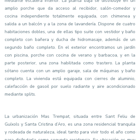
mediante escalera interior. La planta baja se distribuye en un
amplio porche que da acceso al recibidor, salón-comedor y
cocina independiente totalmente equipada, con chimenea y
salida a un balcón y a la zona de lavandería. Dispone de cuatro
habitaciones dobles, una de ellas tipo suite con vestidor y baño
completo con bañera y ducha de hidromasaje, además de un
segundo baño completo. En el exterior encontramos un jardín
con piscina, porche con cocina de verano y barbacoa, y en la
parte posterior, una zona habilitada como trastero. La planta
sótano cuenta con un amplio garaje, sala de máquinas y baño
completo. La vivienda está equipada con cierres de aluminio,
calefacción de gasoil por suelo radiante y aire acondicionado
mediante splits.
La urbanización Mas Trempat, situada entre Sant Feliu de
Guíxols y Santa Cristina d’Aro, es una zona residencial tranquila
y rodeada de naturaleza, ideal tanto para vivir todo el año como
para disfrutarla como segunda residencia. Su ubicación es muy